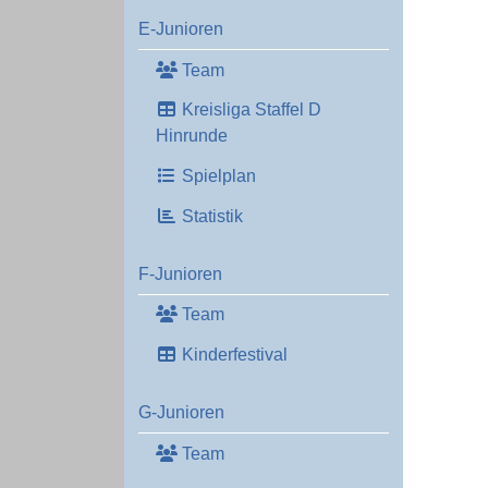
E-Junioren
Team
Kreisliga Staffel D
Hinrunde
Spielplan
Statistik
F-Junioren
Team
Kinderfestival
G-Junioren
Team