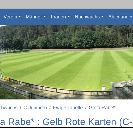
Verein
Männer
Frauen
Nachwuchs
Abteilunge
chwuchs
C-Junioren
Ewige Tabelle
Greta Rabe*
a Rabe* : Gelb Rote Karten (C-