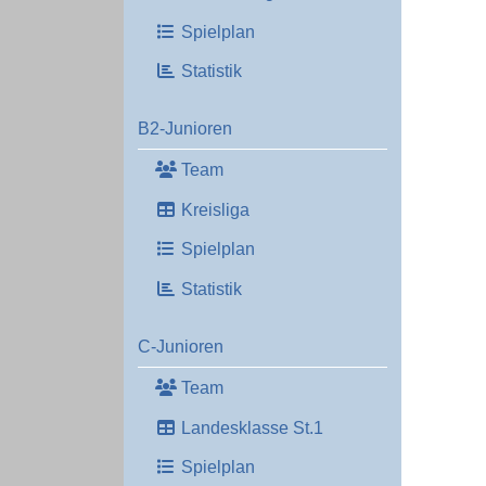
Spielplan
Statistik
B2-Junioren
Team
Kreisliga
Spielplan
Statistik
C-Junioren
Team
Landesklasse St.1
Spielplan