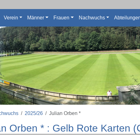
Verein
Männer
Frauen
Nachwuchs
Abteilunge
chwuchs
2025/26
Julian Orben *
an Orben * : Gelb Rote Karten 