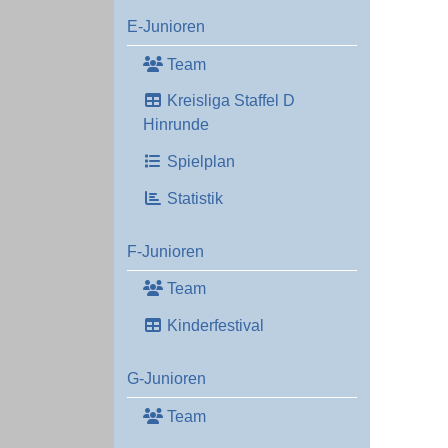
E-Junioren
Team
Kreisliga Staffel D
Hinrunde
Spielplan
Statistik
F-Junioren
Team
Kinderfestival
G-Junioren
Team