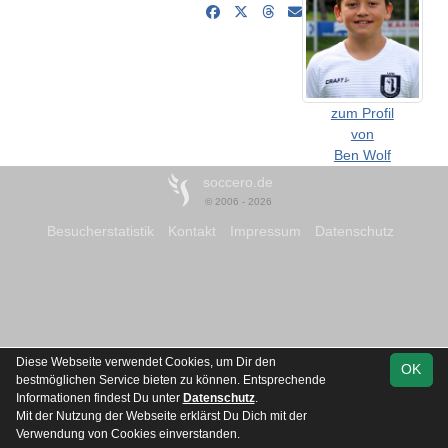
zum Profil
von
Ben Wolf
soccero.de
© 2006 - 2026
Besucherstatistik
Kontakt
Impressum
Datenschutz
Diese Webseite verwendet Cookies, um Dir den
OK
bestmöglichen Service bieten zu können. Entsprechende
Informationen findest Du unter
Datenschutz
.
Mit der Nutzung der Webseite erklärst Du Dich mit der
Verwendung von Cookies einverstanden.