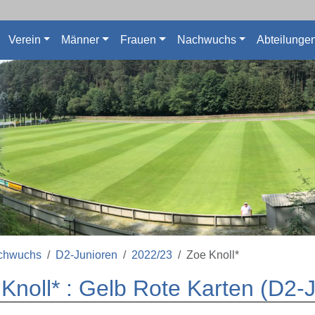
Verein
Männer
Frauen
Nachwuchs
Abteilunge
chwuchs
D2-Junioren
2022/23
Zoe Knoll*
Knoll* : Gelb Rote Karten (D2-