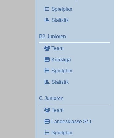
Spielplan
Statistik
B2-Junioren
Team
Kreisliga
Spielplan
Statistik
C-Junioren
Team
Landesklasse St.1
Spielplan