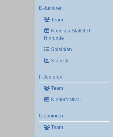
E-Junioren
Team
Kreisliga Staffel D
Hinrunde
Spielplan
Statistik
F-Junioren
Team
Kinderfestival
G-Junioren
Team