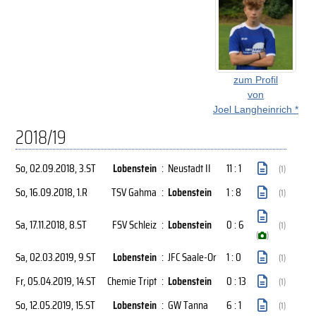
zum Profil
von
Joel Langheinrich *
2018/19
So, 02.09.2018
, 3.ST
Lobenstein
:
Neustadt II
11 : 1
(1)
So, 16.09.2018
, 1.R
TSV Gahma
:
Lobenstein
1 : 8
(1)
Sa, 17.11.2018
, 8.ST
FSV Schleiz
:
Lobenstein
0 : 6
(1)
(
)
Sa, 02.03.2019
, 9.ST
Lobenstein
:
JFC Saale-Or
1 : 0
(1)
Fr, 05.04.2019
, 14.ST
Chemie Tript
:
Lobenstein
0 : 13
(1)
So, 12.05.2019
, 15.ST
Lobenstein
:
GW Tanna
6 : 1
(1)