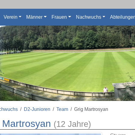
Verein
Männer
Frauen
Nachwuchs
Abteilunge
chwuchs
D2-Junioren
Team
Grig Martrosyan
g Martrosyan
(12 Jahre)