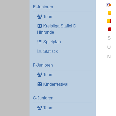
E-Junioren
Team
Kreisliga Staffel D
Hinrunde
S
Spielplan
U
Statistik
N
F-Junioren
Team
Kinderfestival
G-Junioren
Team