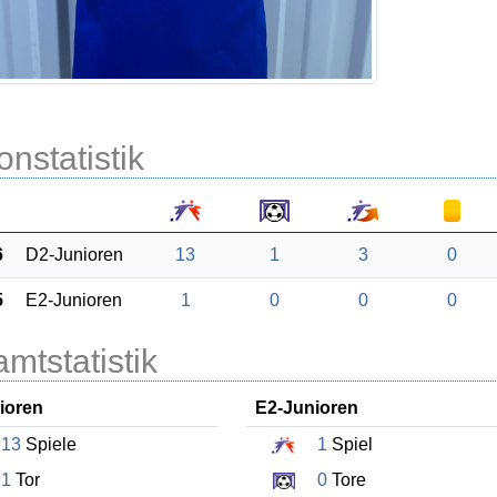
onstatistik
6
D2-Junioren
13
1
3
0
5
E2-Junioren
1
0
0
0
mtstatistik
ioren
E2-Junioren
13
Spiele
1
Spiel
1
Tor
0
Tore