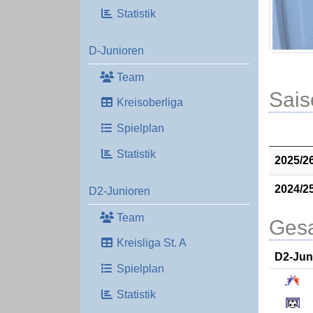
Statistik
D-Junioren
Team
Sais
Kreisoberliga
Spielplan
Statistik
2025/2
2024/2
D2-Junioren
Team
Gesa
Kreisliga St. A
D2-Jun
Spielplan
Statistik