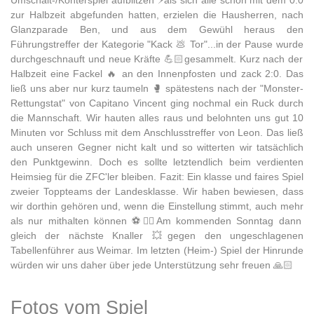
Umschalt-/Konterspiel aufblitzen ⚡als sich alle schon mit dem 0:0
zur Halbzeit abgefunden hatten, erzielen die Hausherren, nach
Glanzparade Ben, und aus dem Gewühl heraus den
Führungstreffer der Kategorie "Kack 💩 Tor"...in der Pause wurde
durchgeschnauft und neue Kräfte 💪🏻gesammelt. Kurz nach der
Halbzeit eine Fackel 🔥 an den Innenpfosten und zack 2:0. Das
ließ uns aber nur kurz taumeln 🥊 spätestens nach der "Monster-
Rettungstat" von Capitano Vincent ging nochmal ein Ruck durch
die Mannschaft. Wir hauten alles raus und belohnten uns gut 10
Minuten vor Schluss mit dem Anschlusstreffer von Leon. Das ließ
auch unseren Gegner nicht kalt und so witterten wir tatsächlich
den Punktgewinn. Doch es sollte letztendlich beim verdienten
Heimsieg für die ZFC'ler bleiben. Fazit: Ein klasse und faires Spiel
zweier Toppteams der Landesklasse. Wir haben bewiesen, dass
wir dorthin gehören und, wenn die Einstellung stimmt, auch mehr
als nur mithalten können ⚽👍🏻Am kommenden Sonntag dann
gleich der nächste Knaller 💥gegen den ungeschlagenen
Tabellenführer aus Weimar. Im letzten (Heim-) Spiel der Hinrunde
würden wir uns daher über jede Unterstützung sehr freuen 🙏🏻
Fotos vom Spiel