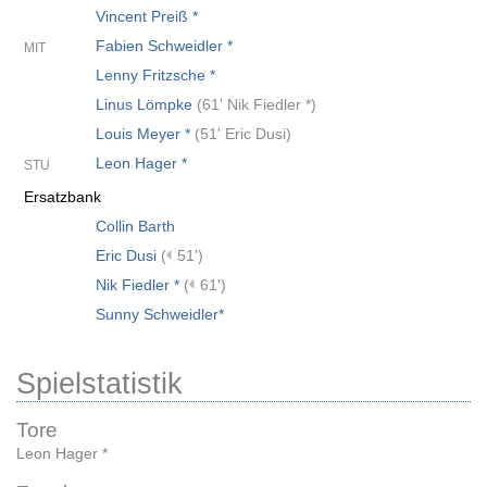
Vincent Preiß *
Fabien Schweidler *
MIT
Lenny Fritzsche *
Linus Lömpke
(
61' Nik Fiedler *
)
Louis Meyer *
(
51' Eric Dusi
)
Leon Hager *
STU
Ersatzbank
Collin Barth
Eric Dusi
(
51')
Nik Fiedler *
(
61')
Sunny Schweidler*
Spielstatistik
Tore
Leon Hager *