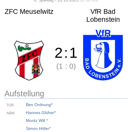
8. Spieltag - 26.10.2025
10:30 Uhr
ZFC Meuselwitz
VfR Bad
Lobenstein
2
:
1
(1
:
0)
Aufstellung
Ben Ordnung*
TOR
Hannes Glüher*
ABW
Moritz Will *
Simon Höfer*