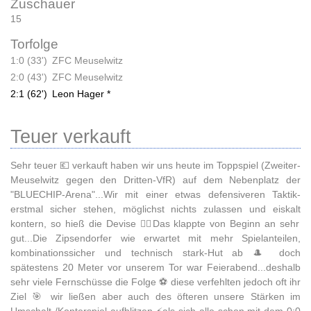
Zuschauer
15
Torfolge
1:0 (33')
ZFC Meuselwitz
2:0 (43')
ZFC Meuselwitz
2:1 (62')
Leon Hager *
Teuer verkauft
Sehr teuer 💶 verkauft haben wir uns heute im Toppspiel (Zweiter-
Meuselwitz gegen den Dritten-VfR) auf dem Nebenplatz der
"BLUECHIP-Arena"...Wir mit einer etwas defensiveren Taktik-
erstmal sicher stehen, möglichst nichts zulassen und eiskalt
kontern, so hieß die Devise ☝🏻Das klappte von Beginn an sehr
gut...Die Zipsendorfer wie erwartet mit mehr Spielanteilen,
kombinationssicher und technisch stark-Hut ab 🎩 doch
spätestens 20 Meter vor unserem Tor war Feierabend...deshalb
sehr viele Fernschüsse die Folge ⚽ diese verfehlten jedoch oft ihr
Ziel 🎯 wir ließen aber auch des öfteren unsere Stärken im