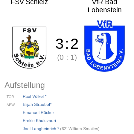
FSV Schleiz
VfR Bad
Lobenstein
3
:
2
(0
:
1)
Aufstellung
Paul Völkel *
TOR
Elijah Straubel*
ABW
Emanuel Rücker
Erekle Khuluzauri
Joel Langheinrich *
(
62' William Smailes
)