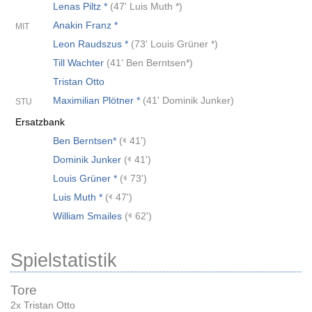
Lenas Piltz *
(
47' Luis Muth *
)
Anakin Franz *
MIT
Leon Raudszus *
(
73' Louis Grüner *
)
Till Wachter
(
41' Ben Berntsen*
)
Tristan Otto
Maximilian Plötner *
(
41' Dominik Junker
)
STU
Ersatzbank
Ben Berntsen*
(
41')
Dominik Junker
(
41')
Louis Grüner *
(
73')
Luis Muth *
(
47')
William Smailes
(
62')
Spielstatistik
Tore
2x Tristan Otto