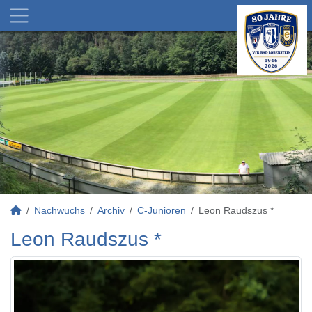
Nachwuchs
Archiv
C-Junioren
Leon Raudszus *
Leon Raudszus *