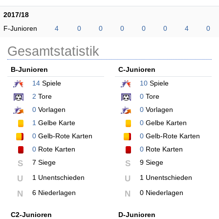
2017/18
F-Junioren
4
0
0
0
0
0
4
0
Gesamtstatistik
B-Junioren
C-Junioren
14
Spiele
10
Spiele
2
Tore
0
Tore
0
Vorlagen
0
Vorlagen
1
Gelbe Karte
0
Gelbe Karten
0
Gelb-Rote Karten
0
Gelb-Rote Karten
0
Rote Karten
0
Rote Karten
7 Siege
9 Siege
S
S
1 Unentschieden
1 Unentschieden
U
U
6 Niederlagen
0 Niederlagen
N
N
C2-Junioren
D-Junioren