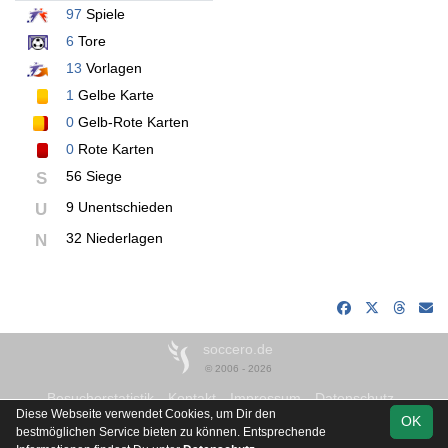
97
Spiele
6
Tore
13
Vorlagen
1
Gelbe Karte
0
Gelb-Rote Karten
0
Rote Karten
56 Siege
S
9 Unentschieden
U
32 Niederlagen
N
soccero.de
© 2006 - 2026
Besucherstatistik
Kontakt
Impressum
Datenschutz
Diese Webseite verwendet Cookies, um Dir den
OK
bestmöglichen Service bieten zu können. Entsprechende