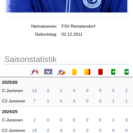
Heimatverein:
FSV Remptendorf
Geburtstag:
02.12.2011
Saisonstatistik
2025/26
C-Junioren
14
2
1
0
0
0
5
2
C2-Junioren
7
1
0
0
0
0
1
1
2024/25
C-Junioren
2
0
0
0
0
0
2
0
C2-Junioren
18
2
4
0
0
0
0
0