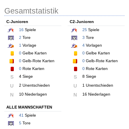
Gesamtstatistik
C-Junioren
C2-Junioren
16
Spiele
25
Spiele
2
Tore
3
Tore
1
Vorlage
4
Vorlagen
0
Gelbe Karten
0
Gelbe Karten
0
Gelb-Rote Karten
0
Gelb-Rote Karten
0
Rote Karten
0
Rote Karten
4 Siege
8 Siege
S
S
2 Unentschieden
1 Unentschieden
U
U
10 Niederlagen
16 Niederlagen
N
N
ALLE MANNSCHAFTEN
41
Spiele
5
Tore