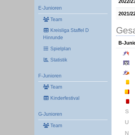
2022/2
E-Junioren
2021/2
Team
Gesa
Kreisliga Staffel D
Hinrunde
B-Juni
Spielplan
Statistik
F-Junioren
Team
Kinderfestival
S
G-Junioren
U
Team
N