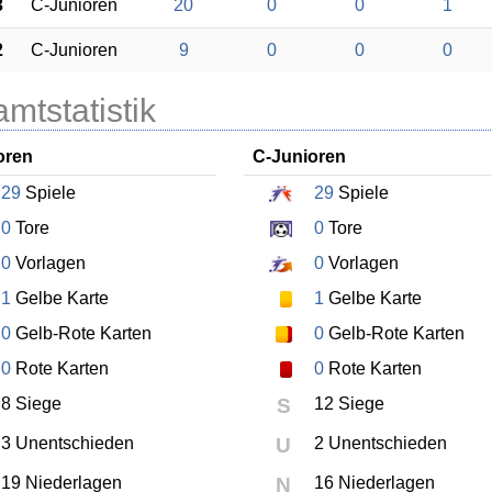
3
C-Junioren
20
0
0
1
2
C-Junioren
9
0
0
0
mtstatistik
oren
C-Junioren
29
Spiele
29
Spiele
0
Tore
0
Tore
0
Vorlagen
0
Vorlagen
1
Gelbe Karte
1
Gelbe Karte
0
Gelb-Rote Karten
0
Gelb-Rote Karten
0
Rote Karten
0
Rote Karten
8 Siege
S
12 Siege
3 Unentschieden
U
2 Unentschieden
19 Niederlagen
N
16 Niederlagen