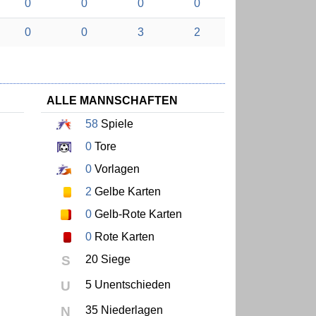
0
0
0
0
0
0
3
2
ALLE MANNSCHAFTEN
58
Spiele
0
Tore
0
Vorlagen
2
Gelbe Karten
0
Gelb-Rote Karten
0
Rote Karten
S
20 Siege
U
5 Unentschieden
N
35 Niederlagen