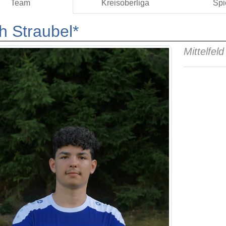
Team
Kreisoberliga
Spi
ah Straubel*
Mittelfeld