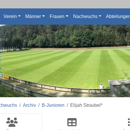
Verein
Männer
Frauen
Nachwuchs
Abteilunge
chwuchs
Archiv
B-Junioren
Elijah Straubel*