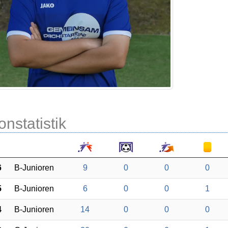
onstatistik
6
B-Junioren
9
0
0
0
5
B-Junioren
6
0
0
1
4
B-Junioren
14
0
0
0