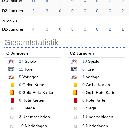
D-Junioren
11
5
1
0
0
0
7
2
D2-Junioren
2
3
0
0
0
0
0
2
2022/23
D2-Junioren
4
0
0
0
0
0
2
1
Gesamtstatistik
C-Junioren
C2-Junioren
24
Spiele
10
Spiele
11
Tore
8
Tore
5
Vorlagen
1
Vorlage
0
Gelbe Karten
0
Gelbe Karten
0
Gelb-Rote Karten
0
Gelb-Rote Karten
0
Rote Karten
0
Rote Karten
11 Siege
3 Siege
S
S
3 Unentschieden
1 Unentschieden
U
U
10 Niederlagen
6 Niederlagen
N
N