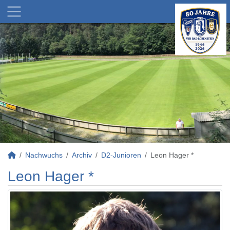
Nachwuchs
Archiv
D2-Junioren
Leon Hager *
Leon Hager *