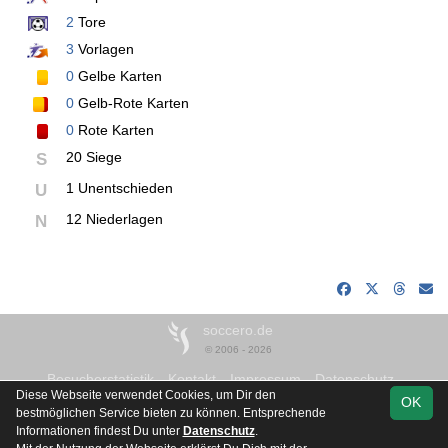
2
Tore
3
Vorlagen
0
Gelbe Karten
0
Gelb-Rote Karten
0
Rote Karten
20 Siege
S
1 Unentschieden
U
12 Niederlagen
N
soccero.de
© 2006 - 2026
Besucherstatistik
Kontakt
Impressum
Datenschutz
Diese Webseite verwendet Cookies, um Dir den
OK
bestmöglichen Service bieten zu können. Entsprechende
Informationen findest Du unter
Datenschutz
.