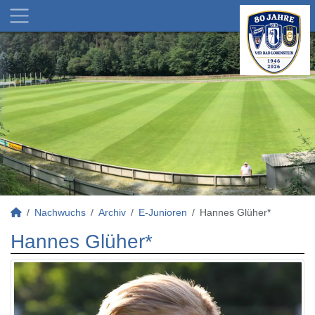
Nachwuchs
Archiv
E-Junioren
Hannes Glüher*
Hannes Glüher*