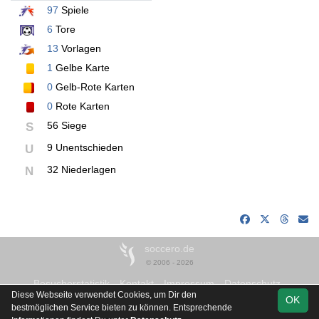
97
Spiele
6
Tore
13
Vorlagen
1
Gelbe Karte
0
Gelb-Rote Karten
0
Rote Karten
56 Siege
S
9 Unentschieden
U
32 Niederlagen
N
soccero.de
© 2006 - 2026
Besucherstatistik
Kontakt
Impressum
Datenschutz
Diese Webseite verwendet Cookies, um Dir den
OK
bestmöglichen Service bieten zu können. Entsprechende