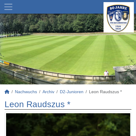
Nachwuchs
Archiv
D2-Junioren
Leon Raudszus *
Leon Raudszus *