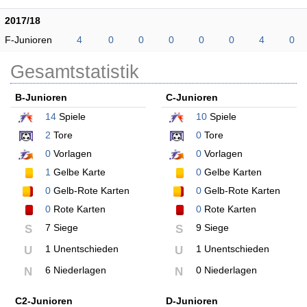
2017/18
F-Junioren
4
0
0
0
0
0
4
0
Gesamtstatistik
B-Junioren
C-Junioren
14
Spiele
10
Spiele
2
Tore
0
Tore
0
Vorlagen
0
Vorlagen
1
Gelbe Karte
0
Gelbe Karten
0
Gelb-Rote Karten
0
Gelb-Rote Karten
0
Rote Karten
0
Rote Karten
7 Siege
9 Siege
S
S
1 Unentschieden
1 Unentschieden
U
U
6 Niederlagen
0 Niederlagen
N
N
C2-Junioren
D-Junioren