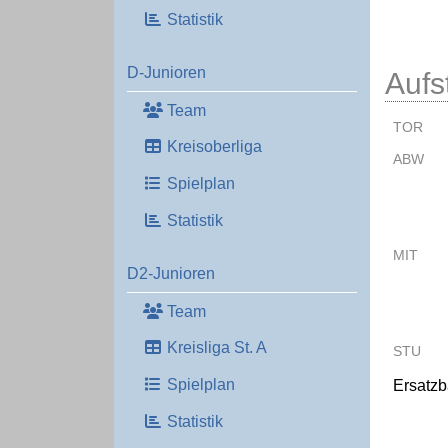
Statistik
D-Junioren
Aufs
Team
TOR
Kreisoberliga
ABW
Spielplan
Statistik
MIT
D2-Junioren
Team
Kreisliga St. A
STU
Spielplan
Ersatz
Statistik