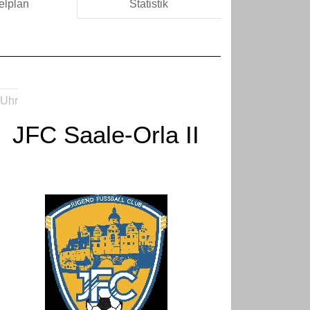
elplan
Statistik
 Uhr
JFC Saale-Orla II