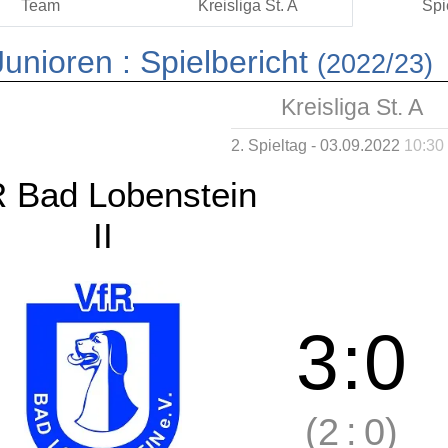
Team
Kreisliga St. A
Spi
unioren :
Spielbericht
(2022/23)
Kreisliga St. A
2. Spieltag - 03.09.2022
10:30
R Bad Lobenstein
II
3
:
0
(2
:
0)