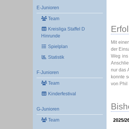
E-Junioren
Team
Erfo
Kreisliga Staffel D
Hinrunde
Mit eine
Spielplan
der Eins
Weg ins 
Statistik
Anschlie
nur das 
F-Junioren
konnte s
Team
von Phil
Kinderfestival
Bish
G-Junioren
Team
2025/2