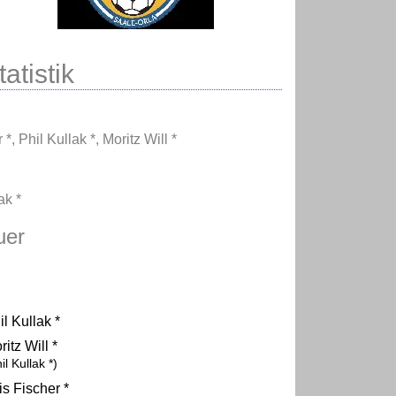
atistik
 *
,
Phil Kullak *
,
Moritz Will *
ak *
uer
il Kullak *
ritz Will *
il Kullak *)
is Fischer *