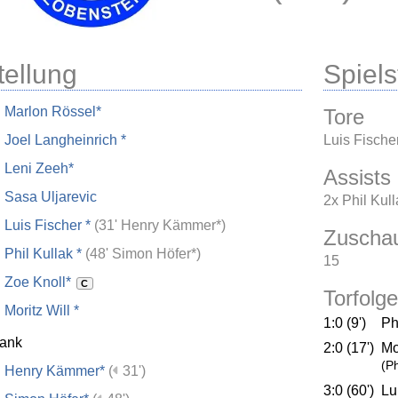
tellung
Spielst
Marlon Rössel*
Tore
Joel Langheinrich *
Luis Fischer
Leni Zeeh*
Assists
Sasa Uljarevic
2x Phil Kull
Luis Fischer *
(
31' Henry Kämmer*
)
Zuscha
Phil Kullak *
(
48' Simon Höfer*
)
15
Zoe Knoll*
C
Torfolge
Moritz Will *
1:0 (9')
Ph
bank
2:0 (17')
Mo
(Ph
Henry Kämmer*
(
31')
3:0 (60')
Lu