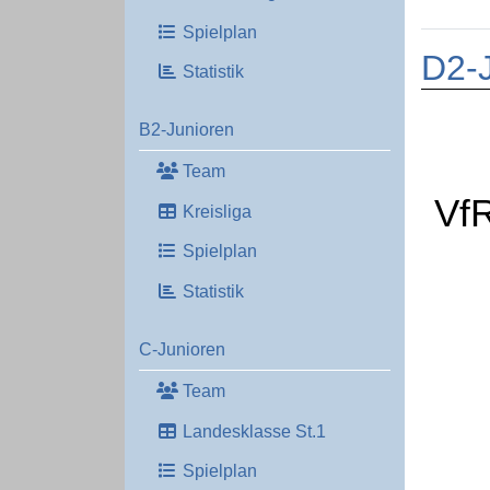
Spielplan
D2-J
Statistik
B2-Junioren
Team
Vf
Kreisliga
Spielplan
Statistik
C-Junioren
Team
Landesklasse St.1
Spielplan