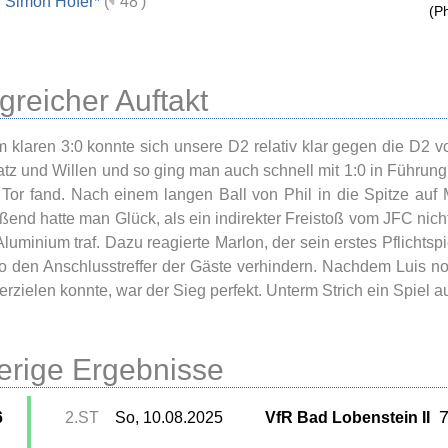
Simon Höfer*
(
48')
(Ph
lgreicher Auftakt
m klaren 3:0 konnte sich unsere D2 relativ klar gegen die D2
atz und Willen und so ging man auch schnell mit 1:0 in Führung
Tor fand. Nach einem langen Ball von Phil in die Spitze auf 
ßend hatte man Glück, als ein indirekter Freistoß vom JFC ni
Aluminium traf. Dazu reagierte Marlon, der sein erstes Pflichtsp
o den Anschlusstreffer der Gäste verhindern. Nachdem Luis no
 erzielen konnte, war der Sieg perfekt. Unterm Strich ein Spiel
erige Ergebnisse
7
6
2.ST
So, 10.08.2025
VfR Bad Lobenstein II