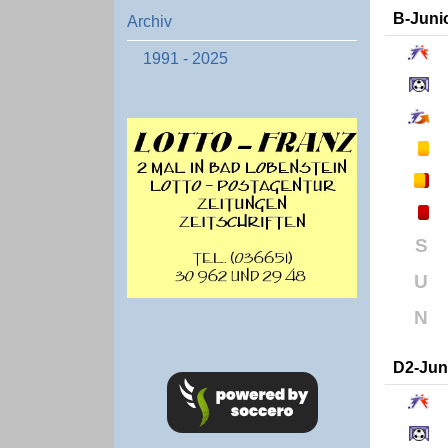
B-Juni
Archiv
1991 - 2025
S
U
N
D2-Jun