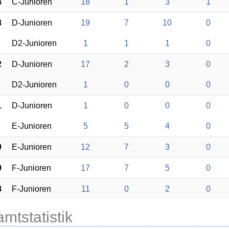
4
C-Junioren
18
1
3
1
3
D-Junioren
19
7
10
0
D2-Junioren
1
1
1
0
2
D-Junioren
17
2
3
0
D2-Junioren
1
0
0
0
1
D-Junioren
1
0
0
0
E-Junioren
5
5
4
0
0
E-Junioren
12
7
3
0
9
F-Junioren
17
7
5
0
8
F-Junioren
11
0
2
0
mtstatistik