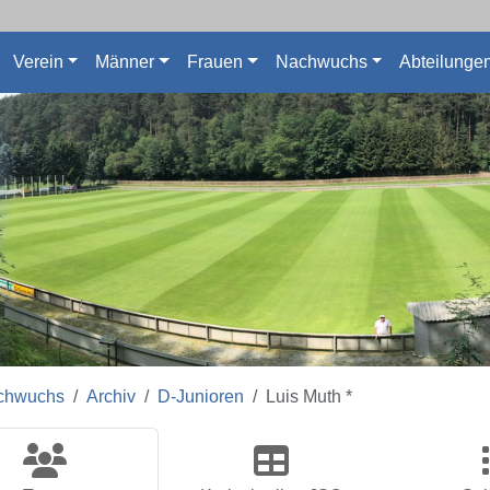
Verein
Männer
Frauen
Nachwuchs
Abteilunge
chwuchs
Archiv
D-Junioren
Luis Muth *