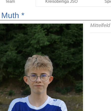
Team
Kreisoberliga JSO
Spi
 Muth *
Mittelfeld