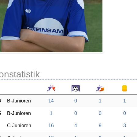
onstatistik
6
B-Junioren
14
0
1
1
5
B-Junioren
1
0
0
0
C-Junioren
16
4
9
3