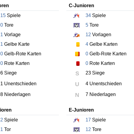
oren
C-Junioren
15
Spiele
34
Spiele
0
Tore
5
Tore
1
Vorlage
12
Vorlagen
1
Gelbe Karte
4
Gelbe Karten
0
Gelb-Rote Karten
0
Gelb-Rote Karten
0
Rote Karten
0
Rote Karten
6 Siege
S
23 Siege
1 Unentschieden
U
4 Unentschieden
8 Niederlagen
N
7 Niederlagen
ioren
E-Junioren
2
Spiele
17
Spiele
1
Tor
12
Tore