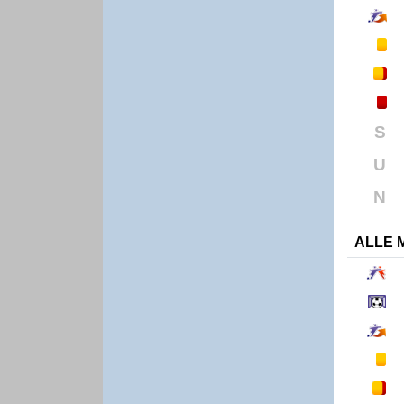
S
U
N
ALLE 