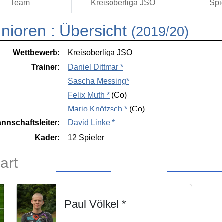
Team
Kreisoberliga JSO
Spi
nioren :
Übersicht
(2019/20)
Wettbewerb:
Kreisoberliga JSO
Trainer:
Daniel Dittmar *
Sascha Messing*
Felix Muth *
(Co)
Mario Knötzsch *
(Co)
nnschaftsleiter:
David Linke *
Kader:
12 Spieler
art
Paul Völkel *