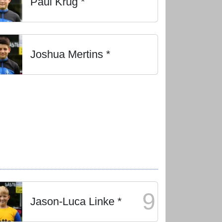
Paul Krug *
Joshua Mertins *
9
Jason-Luca Linke *