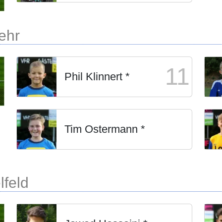
ehr
11
Phil Klinnert *
Tim Ostermann *
lfeld