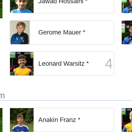
Jawad Hossaini *
Gerome Mauer *
4
Leonard Warsitz *
rm
Anakin Franz *