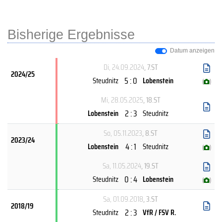
Bisherige Ergebnisse
Datum anzeigen
Di, 24.09.2024
, 7.ST
2024/25
5 : 0
Steudnitz
Lobenstein
(
)
Mi, 28.05.2025
, 18.ST
2 : 3
Lobenstein
Steudnitz
So, 05.11.2023
, 8.ST
2023/24
4 : 1
Lobenstein
Steudnitz
(
)
Sa, 11.05.2024
, 19.ST
0 : 4
Steudnitz
Lobenstein
(
)
Sa, 01.09.2018
, 3.ST
2018/19
2 : 3
Steudnitz
VfR / FSV R.