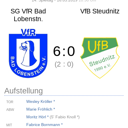
14. Spieltag - 16.03.2019
10:30 Uhr
SG VfR Bad
VfB Steudnitz
Lobenstn.
6
:
0
(2
:
0)
Aufstellung
Wesley Kröller *
TOR
Marie Fröhlich *
ABW
Moritz Hörl *
(
5' Fabio Knoll *
)
Fabrice Bornmann *
MIT