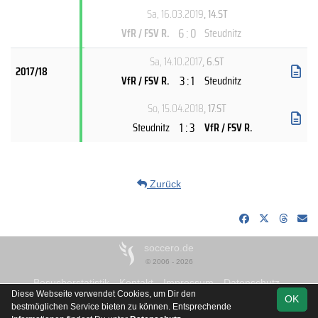
Sa, 16.03.2019
, 14.ST
6 : 0
VfR / FSV R.
Steudnitz
Sa, 14.10.2017
, 6.ST
2017/18
3 : 1
VfR / FSV R.
Steudnitz
So, 15.04.2018
, 17.ST
1 : 3
Steudnitz
VfR / FSV R.
Zurück
soccero.de
© 2006 - 2026
Besucherstatistik
Kontakt
Impressum
Datenschutz
Diese Webseite verwendet Cookies, um Dir den
OK
bestmöglichen Service bieten zu können. Entsprechende