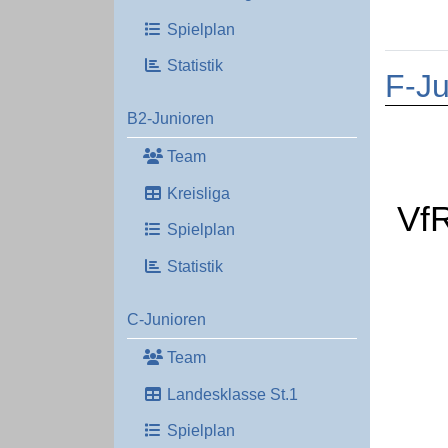
Spielplan
Statistik
F-Ju
B2-Junioren
Team
Kreisliga
Vf
Spielplan
Statistik
C-Junioren
Team
Landesklasse St.1
Spielplan