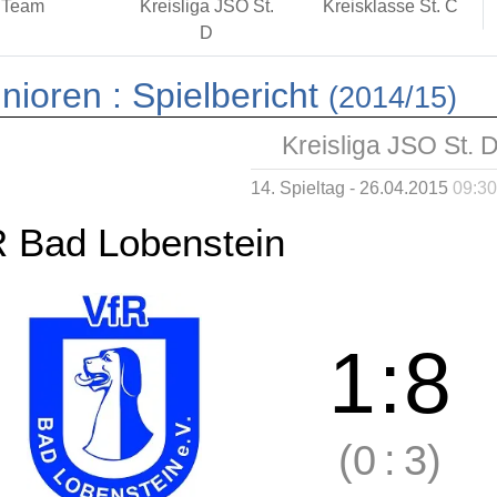
Team
Kreisliga JSO St.
Kreisklasse St. C
D
nioren :
Spielbericht
(2014/15)
Kreisliga JSO St. 
14. Spieltag - 26.04.2015
09:30
R Bad Lobenstein
1
:
8
(0
:
3)