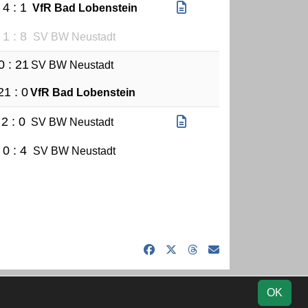
4 : 1
VfR Bad Lobenstein
1 : 8
SV BW Neustadt
0 : 21
SV BW Neustadt
21 : 0
VfR Bad Lobenstein
2 : 0
SV BW Neustadt
0 : 4
SV BW Neustadt
tik
Kontakt
Impressum
Datenschutz
OK