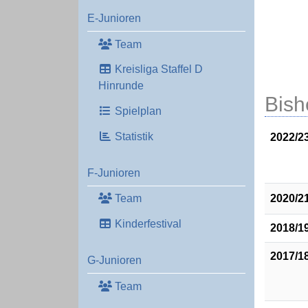
E-Junioren
Team
Kreisliga Staffel D
Hinrunde
Bish
Spielplan
Statistik
2022/2
F-Junioren
2020/2
Team
Kinderfestival
2018/1
2017/1
G-Junioren
Team