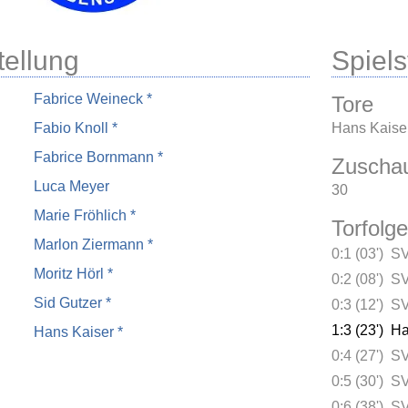
tellung
Spielst
Fabrice Weineck *
Tore
Fabio Knoll *
Hans Kaiser
Fabrice Bornmann *
Zuscha
Luca Meyer
30
Marie Fröhlich *
Torfolge
Marlon Ziermann *
0:1 (03')
SV
Moritz Hörl *
0:2 (08')
SV
Sid Gutzer *
0:3 (12')
SV
1:3 (23')
Ha
Hans Kaiser *
0:4 (27')
SV
0:5 (30')
SV
0:6 (38')
SV