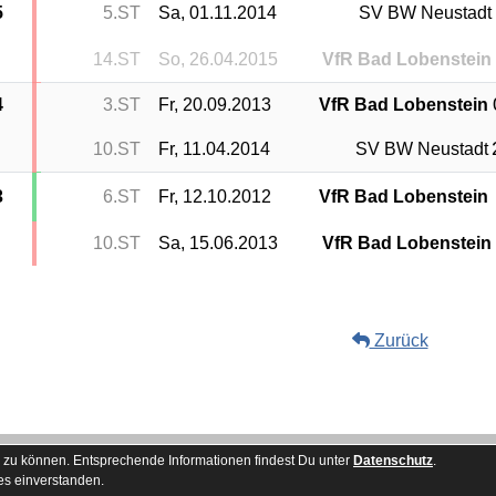
5
5.ST
Sa, 01.11.2014
SV BW Neustadt
14.ST
So, 26.04.2015
VfR Bad Lobenstein
4
3.ST
Fr, 20.09.2013
VfR Bad Lobenstein
10.ST
Fr, 11.04.2014
SV BW Neustadt
3
6.ST
Fr, 12.10.2012
VfR Bad Lobenstein
10.ST
Sa, 15.06.2013
VfR Bad Lobenstein
Zurück
Besucherstatis
 zu können. Entsprechende Informationen findest Du unter
Datenschutz
.
es einverstanden.