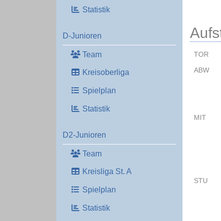
Statistik
Aufs
D-Junioren
Team
TOR
ABW
Kreisoberliga
Spielplan
Statistik
MIT
D2-Junioren
Team
Kreisliga St. A
STU
Spielplan
Statistik