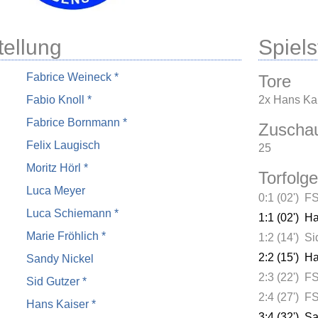
tellung
Spielst
Fabrice Weineck *
Tore
Fabio Knoll *
2x Hans Kai
Fabrice Bornmann *
Zuscha
Felix Laugisch
25
Moritz Hörl *
Torfolge
Luca Meyer
0:1 (02')
FS
Luca Schiemann *
1:1 (02')
Ha
Marie Fröhlich *
1:2 (14')
Si
2:2 (15')
Ha
Sandy Nickel
2:3 (22')
FS
Sid Gutzer *
2:4 (27')
FS
Hans Kaiser *
3:4 (32')
Sa