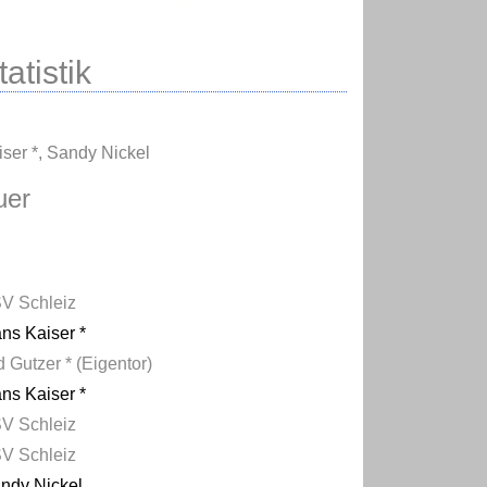
atistik
ser *
,
Sandy Nickel
uer
V Schleiz
ns Kaiser *
d Gutzer * (Eigentor)
ns Kaiser *
V Schleiz
V Schleiz
ndy Nickel