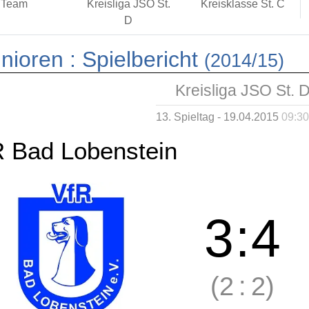
Team
Kreisliga JSO St.
Kreisklasse St. C
D
nioren :
Spielbericht
(2014/15)
Kreisliga JSO St. 
13. Spieltag - 19.04.2015
09:30
R Bad Lobenstein
3
:
4
(2
:
2)