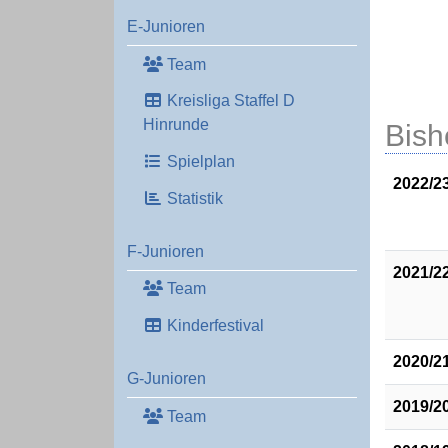
E-Junioren
Team
Kreisliga Staffel D
Hinrunde
Bish
Spielplan
2022/2
Statistik
F-Junioren
2021/2
Team
Kinderfestival
2020/2
G-Junioren
2019/2
Team