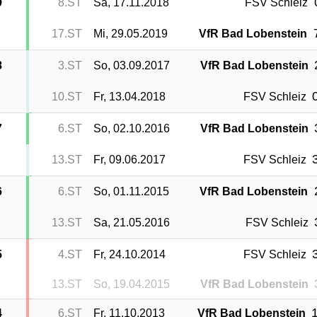
9
8.ST
Sa, 17.11.2018
FSV Schleiz
17.ST
Mi, 29.05.2019
VfR Bad Lobenstein
8
3.ST
So, 03.09.2017
VfR Bad Lobenstein
0
10.ST
Fr, 13.04.2018
FSV Schleiz
7
6.ST
So, 02.10.2016
VfR Bad Lobenstein
3
13.ST
Fr, 09.06.2017
FSV Schleiz
6
6.ST
So, 01.11.2015
VfR Bad Lobenstein
13.ST
Sa, 21.05.2016
FSV Schleiz
3
5
4.ST
Fr, 24.10.2014
FSV Schleiz
13.ST
So, 19.04.2015
VfR Bad Lobenstein
1
4
6.ST
Fr, 11.10.2013
VfR Bad Lobenstein