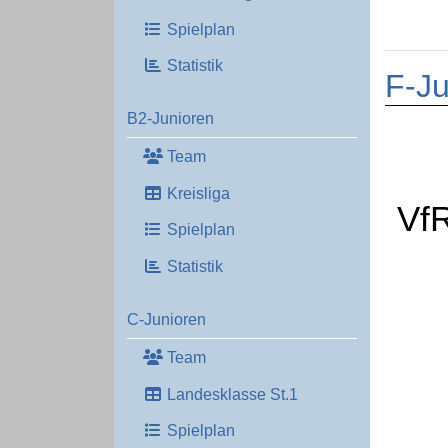
Spielplan
Statistik
F-Ju
B2-Junioren
Team
Kreisliga
Vf
Spielplan
Statistik
C-Junioren
Team
Landesklasse St.1
Spielplan