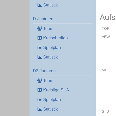
Statistik
Aufs
D-Junioren
Team
TOR
ABW
Kreisoberliga
Spielplan
Statistik
MIT
D2-Junioren
Team
Kreisliga St. A
Spielplan
Statistik
STU