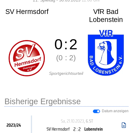
21. Spieltag - 30.05.2015
11:00 Uhr
SV Hermsdorf
VfR Bad
Lobenstein
0
:
2
(0
:
2)
Sportgerichtsurteil
Bisherige Ergebnisse
Datum anzeigen
Sa, 21.10.2023
, 6.ST
2023/24
2 : 2
SV Hermsdorf
Lobenstein