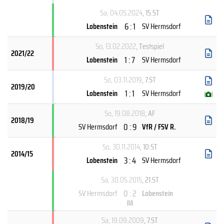
Sa, 04.05.2024
, 15.ST
6 : 1
Lobenstein
SV Hermsdorf
So, 13.02.2022
, Testspiel
2021/22
1 : 7
Lobenstein
SV Hermsdorf
So, 03.11.2019
, 7.ST
2019/20
1 : 1
Lobenstein
SV Hermsdorf
(
)
So, 19.08.2018
, AF
2018/19
0 : 9
SV Hermsdorf
VfR / FSV R.
So, 30.11.2014
, 10.ST
2014/15
3 : 4
Lobenstein
SV Hermsdorf
Sa, 30.05.2015
, 21.ST
0 : 2
SV Hermsdorf
Lobenstein
(
U
)
Sa, 19.09.2009
, 7.ST