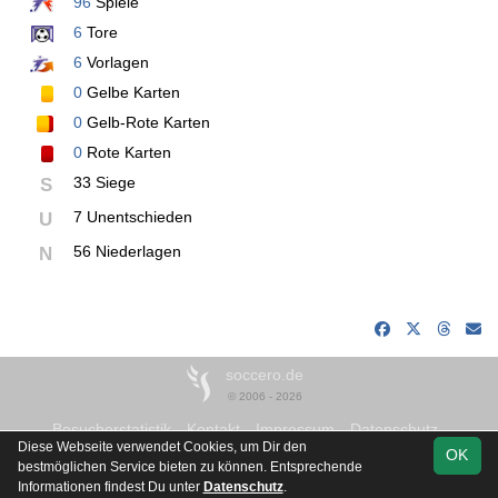
96
Spiele
6
Tore
6
Vorlagen
0
Gelbe Karten
0
Gelb-Rote Karten
0
Rote Karten
33 Siege
S
7 Unentschieden
U
56 Niederlagen
N
soccero.de
© 2006 - 2026
Besucherstatistik
Kontakt
Impressum
Datenschutz
Diese Webseite verwendet Cookies, um Dir den
OK
bestmöglichen Service bieten zu können. Entsprechende
Informationen findest Du unter
Datenschutz
.