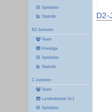
Spielplan
D2-J
Statistik
B2-Junioren
Team
Kreisliga
Spielplan
Statistik
C-Junioren
Team
Landesklasse St.1
Spielplan