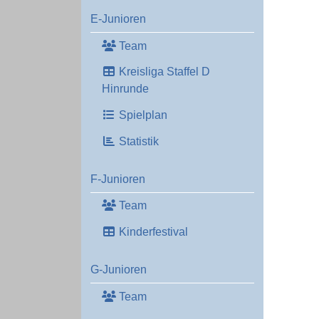
E-Junioren
Team
Kreisliga Staffel D
Hinrunde
Spielplan
Statistik
F-Junioren
Team
Kinderfestival
G-Junioren
Team