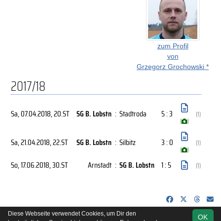
zum Profil
von
Grzegorz Grochowski *
2017/18
Sa, 07.04.2018
, 20.ST
SG B. Lobstn
:
Stadtroda
5 : 3
(1)
(
)
Sa, 21.04.2018
, 22.ST
SG B. Lobstn
:
Silbitz
3 : 0
(1)
(
)
So, 17.06.2018
, 30.ST
Arnstadt
:
SG B. Lobstn
1 : 5
(1)
Diese Webseite verwendet Cookies, um Dir den
OK
soccero.de