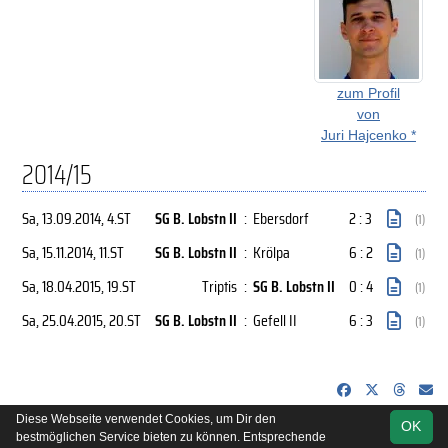
zum Profil
von
Juri Hajcenko *
2014/15
Sa, 13.09.2014
, 4.ST
SG B. Lobstn II
:
Ebersdorf
2 : 3
(1)
Sa, 15.11.2014
, 11.ST
SG B. Lobstn II
:
Krölpa
6 : 2
(1)
Sa, 18.04.2015
, 19.ST
Triptis
:
SG B. Lobstn II
0 : 4
(1)
Sa, 25.04.2015
, 20.ST
SG B. Lobstn II
:
Gefell II
6 : 3
(1)
Diese Webseite verwendet Cookies, um Dir den
OK
soccero.de
bestmöglichen Service bieten zu können. Entsprechende