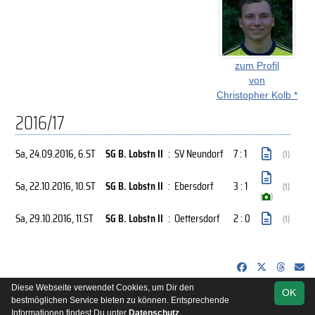
zum Profil
von
Christopher Kolb *
2016/17
Sa, 24.09.2016
, 6.ST
SG B. Lobstn II
:
SV Neundorf
7 : 1
(1)
Sa, 22.10.2016
, 10.ST
SG B. Lobstn II
:
Ebersdorf
3 : 1
(1)
(
)
Sa, 29.10.2016
, 11.ST
SG B. Lobstn II
:
Oettersdorf
2 : 0
(1)
Diese Webseite verwendet Cookies, um Dir den
OK
soccero.de
bestmöglichen Service bieten zu können. Entsprechende
© 2006 - 2026
Informationen findest Du unter
Datenschutz
.