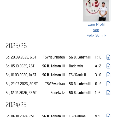
zum Profil
von
Felix Schink
2025/26
So, 28.09.2025
, 6.ST
TSVNeunhofen
:
SG B. Lobstn III
1 : 10
So, 05.10.2025
, 7.ST
SG B. Lobstn III
:
Bodelwitz
4 : 2
So, 01.03.2026
, 14.ST
SG B. Lobstn III
:
TSV Ranis II
3 : 0
So, 22.03.2026
, 20.ST
TSV Zwackau
:
SG B. Lobstn III
0 : 6
So, 12.04.2026
, 22.ST
Bodelwitz
:
SG B. Lobstn III
1 : 6
2024/25
So, 06.10.2024
, 7.ST
SG B. Lobstn III
:
TSV Gahma
9 : 0