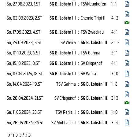
So, 27.08.2023
, 1.ST
SG B. Lobstn III
:
TSVNeunhofen
1 : 1
So, 03.09.2023
, 2.ST
SG B. Lobstn III
:
Chemie Tript II
4 : 3
(
)
So, 17.09.2023
, 4.ST
SG B. Lobstn III
:
TSV Zwackau
4 : 1
So, 24.09.2023
, 5.ST
SV Weira
:
SG B. Lobstn III
2 : 13
So, 01.10.2023
, 6.ST
SG B. Lobstn III
:
TSV Gahma
3 : 1
So, 15.10.2023
, 8.ST
SG B. Lobstn III
:
SV Crispendf
4 : 1
So, 07.04.2024
, 18.ST
SG B. Lobstn III
:
SV Weira
7 : 0
So, 14.04.2024
, 19.ST
TSV Gahma
:
SG B. Lobstn III
1 : 2
So, 28.04.2024
, 21.ST
SV Crispendf
:
SG B. Lobstn III
3 : 3
(
)
Sa, 11.05.2024
, 23.ST
TSV Ranis II
:
SG B. Lobstn III
1 : 0
So, 26.05.2024
, 24.ST
SV Moßbach II
:
SG B. Lobstn III
3 : 4
2022/23