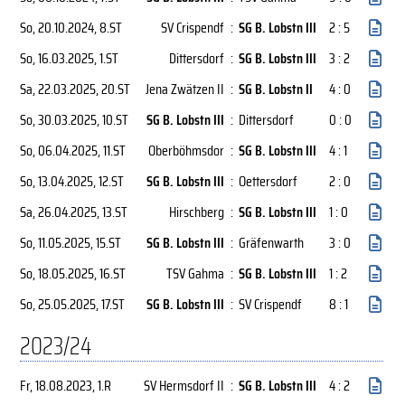
So, 20.10.2024
, 8.ST
SV Crispendf
:
SG B. Lobstn III
2 : 5
So, 16.03.2025
, 1.ST
Dittersdorf
:
SG B. Lobstn III
3 : 2
Sa, 22.03.2025
, 20.ST
Jena Zwätzen II
:
SG B. Lobstn II
4 : 0
So, 30.03.2025
, 10.ST
SG B. Lobstn III
:
Dittersdorf
0 : 0
So, 06.04.2025
, 11.ST
Oberböhmsdor
:
SG B. Lobstn III
4 : 1
So, 13.04.2025
, 12.ST
SG B. Lobstn III
:
Oettersdorf
2 : 0
Sa, 26.04.2025
, 13.ST
Hirschberg
:
SG B. Lobstn III
1 : 0
So, 11.05.2025
, 15.ST
SG B. Lobstn III
:
Gräfenwarth
3 : 0
So, 18.05.2025
, 16.ST
TSV Gahma
:
SG B. Lobstn III
1 : 2
So, 25.05.2025
, 17.ST
SG B. Lobstn III
:
SV Crispendf
8 : 1
2023/24
Fr, 18.08.2023
, 1.R
SV Hermsdorf II
:
SG B. Lobstn III
4 : 2