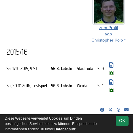
zum Profil
von
Christopher Kolb *
2015/16
Sa, 17.10.2015
, 9.ST
SG B. Lobstn
:
Stadtroda
5 : 3
(
)
Sa, 30.01.2016
, Testspiel
SG B. Lobstn
:
Weida
5 : 1
(
)
Diese Webseite verwendet Cookies, um Dir den
OK
soccero.de
bestmöglichen Service bieten zu können. Entsprechende
© 2006 - 2026
Informationen findest Du unter
Datenschutz
.