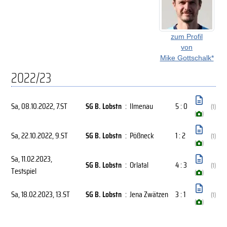
zum Profil
von
Mike Gottschalk*
2022/23
Sa, 08.10.2022
, 7.ST
SG B. Lobstn
:
Ilmenau
5 : 0
(1)
(
)
Sa, 22.10.2022
, 9.ST
SG B. Lobstn
:
Pößneck
1 : 2
(1)
(
)
Sa, 11.02.2023
,
SG B. Lobstn
:
Orlatal
4 : 3
(1)
Testspiel
(
)
Sa, 18.02.2023
, 13.ST
SG B. Lobstn
:
Jena Zwätzen
3 : 1
(1)
(
)