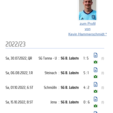
zum Profil
von
Kevin Hammerschmidt *
2022/23
Sa, 30.07.2022
, QR
SG Tanna - U
:
SG B. Lobstn
1 : 5
(1)
(
)
Sa, 06.08.2022
, 1.R
Steinach
:
SG B. Lobstn
5 : 1
(1)
(
)
Sa, 01.10.2022
, 6.ST
Schmölln
:
SG B. Lobstn
4 : 2
(1)
(
)
Sa, 15.10.2022
, 8.ST
Jena
:
SG B. Lobstn
0 : 6
(1)
(
)