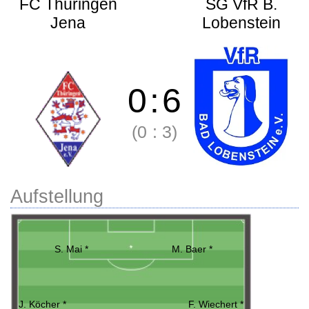
FC Thüringen
SG VfR B.
Jena
Lobenstein
0
:
6
(0
:
3)
Aufstellung
S. Mai *
M. Baer *
J. Köcher *
F. Wiechert *