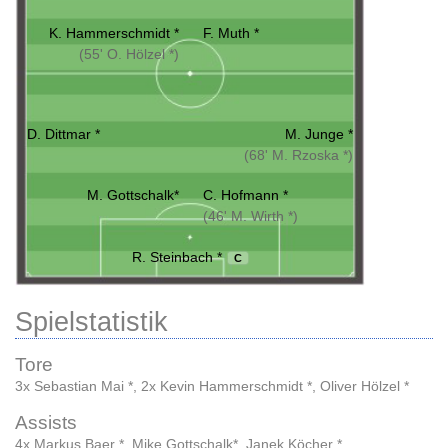
K. Hammerschmidt *
F. Muth *
(55' O. Hölzel *)
D. Dittmar *
M. Junge *
(68' M. Rzoska *)
M. Gottschalk*
C. Hofmann *
(46' M. Wirth *)
R. Steinbach *
C
Spielstatistik
Tore
3x Sebastian Mai *
,
2x Kevin Hammerschmidt *
,
Oliver Hölzel *
Assists
4x Markus Baer *
,
Mike Gottschalk*
,
Janek Köcher *