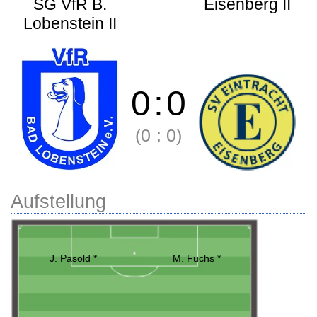
SG VfR B.
Eisenberg II
Lobenstein II
0
:
0
(0
:
0)
Aufstellung
J. Pasold *
M. Fuchs *