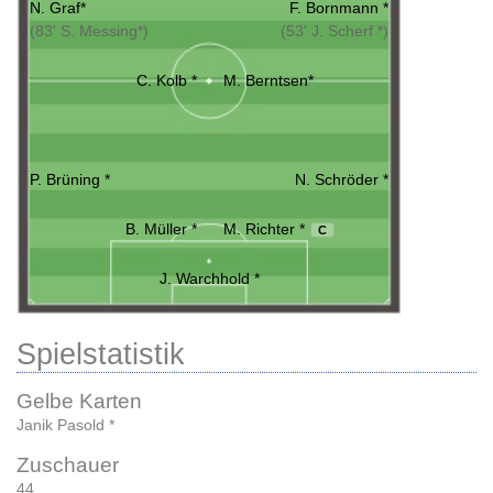
N. Graf*
F. Bornmann *
(83' S. Messing*)
(53' J. Scherf *)
C. Kolb *
M. Berntsen*
P. Brüning *
N. Schröder *
B. Müller *
M. Richter *
C
J. Warchhold *
Spielstatistik
Gelbe Karten
Janik Pasold *
Zuschauer
44