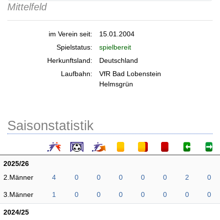
Mittelfeld
im Verein seit:
15.01.2004
Spielstatus:
spielbereit
Herkunftsland:
Deutschland
Laufbahn:
VfR Bad Lobenstein
Helmsgrün
Saisonstatistik
2025/26
2.Männer
4
0
0
0
0
0
2
0
3.Männer
1
0
0
0
0
0
0
0
2024/25