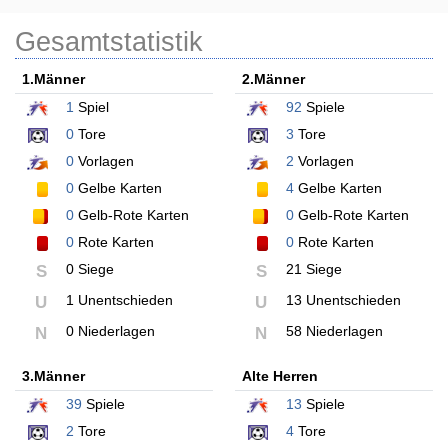
Gesamtstatistik
1.Männer
2.Männer
1
Spiel
92
Spiele
0
Tore
3
Tore
0
Vorlagen
2
Vorlagen
0
Gelbe Karten
4
Gelbe Karten
0
Gelb-Rote Karten
0
Gelb-Rote Karten
0
Rote Karten
0
Rote Karten
0 Siege
21 Siege
S
S
1 Unentschieden
13 Unentschieden
U
U
0 Niederlagen
58 Niederlagen
N
N
3.Männer
Alte Herren
39
Spiele
13
Spiele
2
Tore
4
Tore