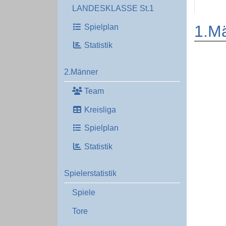
LANDESKLASSE St.1
1.M
Spielplan
Statistik
2.Männer
Team
Kreisliga
Spielplan
Statistik
Spielerstatistik
Spiele
Tore