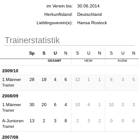
im Verein bis:
30.06.2014
Herkunftsland:
Deutschland
Lieblingsverein(e):
Hansa Rostock
Trainerstatistik
Sp
S
U
N
S
U
N
S
U
N
GESAMT
HEIM
AUSW
2009/10
1.Männer
28
18
4
6
12
1
1
6
3
5
Trainer
2008/09
1.Männer
30
20
6
4
10
4
1
10
2
3
Trainer
A-Junioren
13
2
3
8
2
3
2
0
0
6
Trainer
2007/08