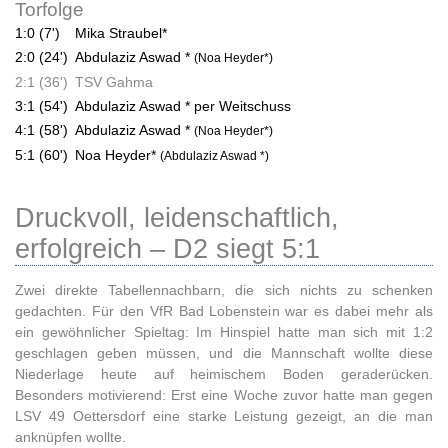
Torfolge
1:0 (7')
Mika Straubel*
2:0 (24')
Abdulaziz Aswad *
(Noa Heyder*)
2:1 (36')
TSV Gahma
3:1 (54')
Abdulaziz Aswad * per Weitschuss
4:1 (58')
Abdulaziz Aswad *
(Noa Heyder*)
5:1 (60')
Noa Heyder*
(Abdulaziz Aswad *)
Druckvoll, leidenschaftlich,
erfolgreich – D2 siegt 5:1
Zwei direkte Tabellennachbarn, die sich nichts zu schenken
gedachten. Für den VfR Bad Lobenstein war es dabei mehr als
ein gewöhnlicher Spieltag: Im Hinspiel hatte man sich mit 1:2
geschlagen geben müssen, und die Mannschaft wollte diese
Niederlage heute auf heimischem Boden geraderücken.
Besonders motivierend: Erst eine Woche zuvor hatte man gegen
LSV 49 Oettersdorf eine starke Leistung gezeigt, an die man
anknüpfen wollte.