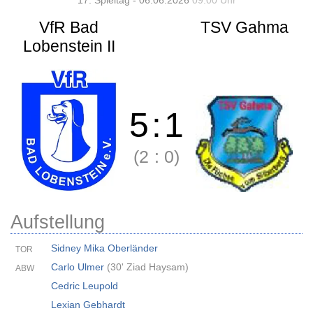
17. Spieltag - 06.06.2026
09:00 Uhr
VfR Bad
TSV Gahma
Lobenstein II
5
:
1
(2
:
0)
Aufstellung
Sidney Mika Oberländer
TOR
Carlo Ulmer
(
30' Ziad Haysam
)
ABW
Cedric Leupold
Lexian Gebhardt