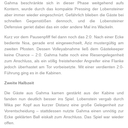
Gahma beschränkte sich in dieser Phase weitgehend aufs
Kontern, wurde durch das kompakte Pressing der Lobensteiner
aber immer wieder eingeschnürt. Gefährlich blieben die Gäste bei
schnellen Gegenstößen dennoch, und die Lobensteiner
Defensive geriet dabei das ein oder andere Mal ins Wackeln.
Kurz vor dem Pausenpfiff fiel dann noch das 2:0: Nach einer Ecke
bediente Noa, gerade erst eingewechselt, Aziz mustergültig am
zweiten Pfosten. Dessen Volleyabnahme ließ dem Gästekeeper
keine Chance – 2:0. Gahma hatte noch eine Riesengelegenheit
zum Anschluss, als ein völlig freistehender Angreifer eine Flanke
jedoch überhastet am Tor vorbeisetzte. Mit einer verdienten 2:0-
Führung ging es in die Kabinen.
Zweite Halbzeit
Die Gäste aus Gahma kamen gestärkt aus der Kabine und
fanden nun deutlich besser ins Spiel. Lobenstein vergab durch
Mika per Kopf aus kurzer Distanz eine große Gelegenheit zur
Vorentscheidung – stattdessen nutzte Gahma einen unnötig zur
Ecke geklärten Ball eiskalt zum Anschluss. Das Spiel war wieder
offen.