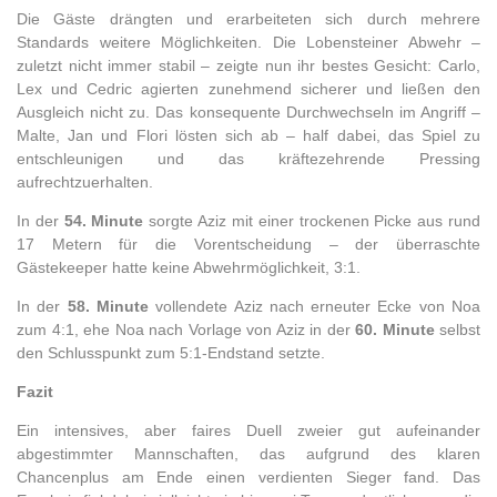
Die Gäste drängten und erarbeiteten sich durch mehrere
Standards weitere Möglichkeiten. Die Lobensteiner Abwehr –
zuletzt nicht immer stabil – zeigte nun ihr bestes Gesicht: Carlo,
Lex und Cedric agierten zunehmend sicherer und ließen den
Ausgleich nicht zu. Das konsequente Durchwechseln im Angriff –
Malte, Jan und Flori lösten sich ab – half dabei, das Spiel zu
entschleunigen und das kräftezehrende Pressing
aufrechtzuerhalten.
In der
54. Minute
sorgte Aziz mit einer trockenen Picke aus rund
17 Metern für die Vorentscheidung – der überraschte
Gästekeeper hatte keine Abwehrmöglichkeit, 3:1.
In der
58. Minute
vollendete Aziz nach erneuter Ecke von Noa
zum 4:1, ehe Noa nach Vorlage von Aziz in der
60. Minute
selbst
den Schlusspunkt zum 5:1-Endstand setzte.
Fazit
Ein intensives, aber faires Duell zweier gut aufeinander
abgestimmter Mannschaften, das aufgrund des klaren
Chancenplus am Ende einen verdienten Sieger fand. Das