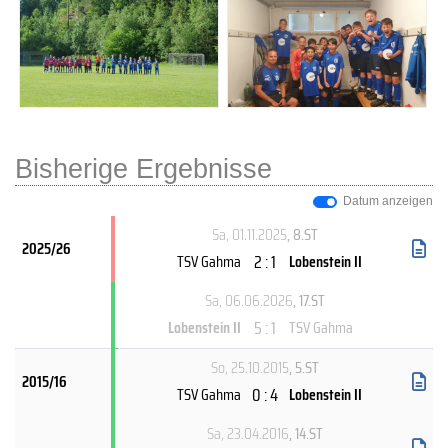
Bisherige Ergebnisse
Datum anzeigen
Sa, 01.11.2025
, 8.ST
2025/26
2 : 1
TSV Gahma
Lobenstein II
Sa, 06.06.2026
, 17.ST
5 : 1
Lobenstein II
TSV Gahma
So, 25.10.2015
, 5.ST
2015/16
0 : 4
TSV Gahma
Lobenstein II
Sa, 23.04.2016
, 14.ST