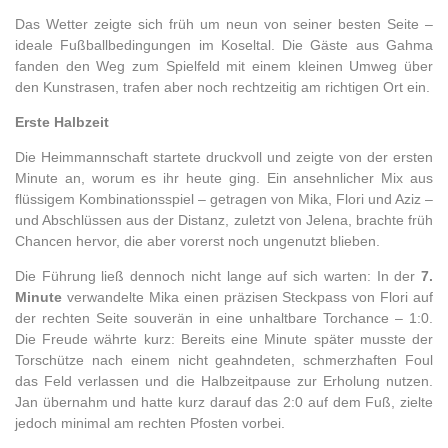
Das Wetter zeigte sich früh um neun von seiner besten Seite –
ideale Fußballbedingungen im Koseltal. Die Gäste aus Gahma
fanden den Weg zum Spielfeld mit einem kleinen Umweg über
den Kunstrasen, trafen aber noch rechtzeitig am richtigen Ort ein.
Erste Halbzeit
Die Heimmannschaft startete druckvoll und zeigte von der ersten
Minute an, worum es ihr heute ging. Ein ansehnlicher Mix aus
flüssigem Kombinationsspiel – getragen von Mika, Flori und Aziz –
und Abschlüssen aus der Distanz, zuletzt von Jelena, brachte früh
Chancen hervor, die aber vorerst noch ungenutzt blieben.
Die Führung ließ dennoch nicht lange auf sich warten: In der
7.
Minute
verwandelte Mika einen präzisen Steckpass von Flori auf
der rechten Seite souverän in eine unhaltbare Torchance – 1:0.
Die Freude währte kurz: Bereits eine Minute später musste der
Torschütze nach einem nicht geahndeten, schmerzhaften Foul
das Feld verlassen und die Halbzeitpause zur Erholung nutzen.
Jan übernahm und hatte kurz darauf das 2:0 auf dem Fuß, zielte
jedoch minimal am rechten Pfosten vorbei.