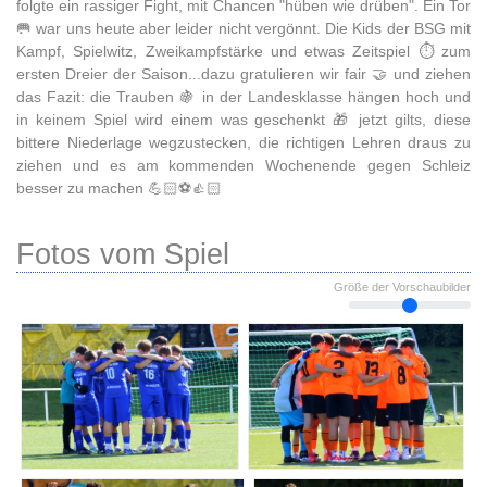
folgte ein rassiger Fight, mit Chancen "hüben wie drüben". Ein Tor
🥅 war uns heute aber leider nicht vergönnt. Die Kids der BSG mit
Kampf, Spielwitz, Zweikampfstärke und etwas Zeitspiel ⏱️ zum
ersten Dreier der Saison...dazu gratulieren wir fair 🤝 und ziehen
das Fazit: die Trauben 🍇 in der Landesklasse hängen hoch und
in keinem Spiel wird einem was geschenkt 🎁 jetzt gilts, diese
bittere Niederlage wegzustecken, die richtigen Lehren draus zu
ziehen und es am kommenden Wochenende gegen Schleiz
besser zu machen 💪🏻⚽👍🏻
Fotos vom Spiel
Größe der Vorschaubilder