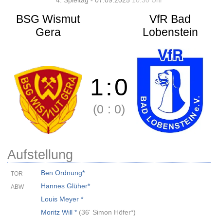
4. Spieltag - 07.09.2025
10:30 Uhr
BSG Wismut
VfR Bad
Gera
Lobenstein
1
:
0
(0
:
0)
Aufstellung
Ben Ordnung*
TOR
Hannes Glüher*
ABW
Louis Meyer *
Moritz Will *
(
36' Simon Höfer*
)