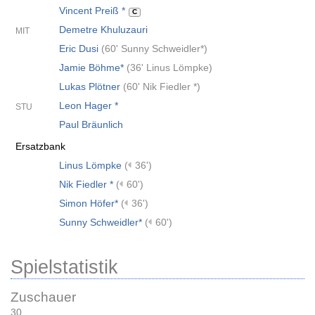
Vincent Preiß *
C
Demetre Khuluzauri
MIT
Eric Dusi
(
60' Sunny Schweidler*
)
Jamie Böhme*
(
36' Linus Lömpke
)
Lukas Plötner
(
60' Nik Fiedler *
)
Leon Hager *
STU
Paul Bräunlich
Ersatzbank
Linus Lömpke
(
36')
Nik Fiedler *
(
60')
Simon Höfer*
(
36')
Sunny Schweidler*
(
60')
Spielstatistik
Zuschauer
30