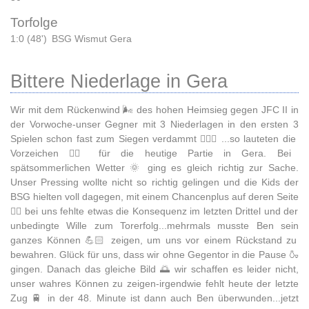
Torfolge
1:0 (48')
BSG Wismut Gera
Bittere Niederlage in Gera
Wir mit dem Rückenwind 🌬️ des hohen Heimsieg gegen JFC II in
der Vorwoche-unser Gegner mit 3 Niederlagen in den ersten 3
Spielen schon fast zum Siegen verdammt 🧙🏼‍♂️ ...so lauteten die
Vorzeichen ☝🏻 für die heutige Partie in Gera. Bei
spätsommerlichen Wetter 🌞 ging es gleich richtig zur Sache.
Unser Pressing wollte nicht so richtig gelingen und die Kids der
BSG hielten voll dagegen, mit einem Chancenplus auf deren Seite
👉🏻 bei uns fehlte etwas die Konsequenz im letzten Drittel und der
unbedingte Wille zum Torerfolg...mehrmals musste Ben sein
ganzes Können 💪🏻 zeigen, um uns vor einem Rückstand zu
bewahren. Glück für uns, dass wir ohne Gegentor in die Pause 🍶
gingen. Danach das gleiche Bild 🌅 wir schaffen es leider nicht,
unser wahres Können zu zeigen-irgendwie fehlt heute der letzte
Zug 🚆 in der 48. Minute ist dann auch Ben überwunden...jetzt