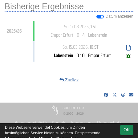
Bisherige Ergebnisse
Datum anzeigen
So, 17.08.2025
, 1.ST
2025/26
0 : 4
Empor Erfurt
Lobenstein
So, 15.03.2026
, 10.ST
0 : 0
Lobenstein
Empor Erfurt
(
)
Zurück
soccero.de
© 2006 - 2026
Besucherstatistik
Kontakt
Impressum
Datenschutz
Diese Webseite verwendet Cookies, um Dir den
OK
bestmöglichen Service bieten zu können. Entsprechende