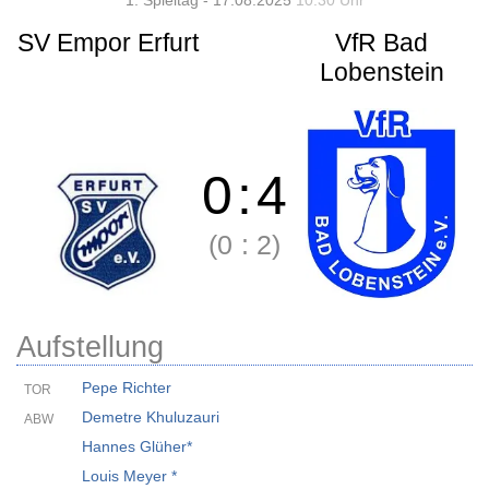
1. Spieltag - 17.08.2025
10:30 Uhr
SV Empor Erfurt
VfR Bad
Lobenstein
0
:
4
(0
:
2)
Aufstellung
Pepe Richter
TOR
Demetre Khuluzauri
ABW
Hannes Glüher*
Louis Meyer *