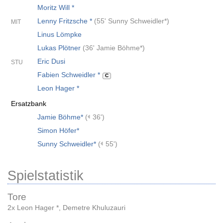
Moritz Will *
Lenny Fritzsche *
(
55' Sunny Schweidler*
)
MIT
Linus Lömpke
Lukas Plötner
(
36' Jamie Böhme*
)
Eric Dusi
STU
Fabien Schweidler *
C
Leon Hager *
Ersatzbank
Jamie Böhme*
(
36')
Simon Höfer*
Sunny Schweidler*
(
55')
Spielstatistik
Tore
2x Leon Hager *
,
Demetre Khuluzauri