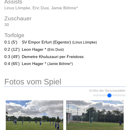
Assists
Linus Lömpke
,
Eric Dusi
,
Jamie Böhme*
Zuschauer
30
Torfolge
0:1 (5')
SV Empor Erfurt (Eigentor)
(Linus Lömpke)
0:2 (12')
Leon Hager *
(Eric Dusi)
0:3 (49')
Demetre Khuluzauri per Freistoss
0:4 (65')
Leon Hager *
(Jamie Böhme*)
Fotos vom Spiel
Größe der Vorschaubilder