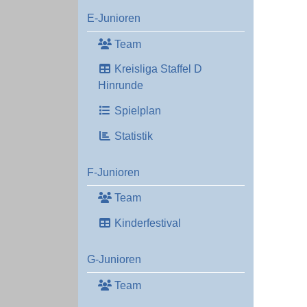
E-Junioren
Team
Kreisliga Staffel D
Hinrunde
Spielplan
Statistik
F-Junioren
Team
Kinderfestival
G-Junioren
Team