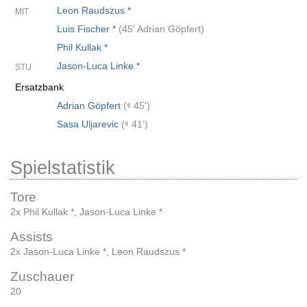
Leon Raudszus *
MIT
Luis Fischer *
(
45' Adrian Göpfert
)
Phil Kullak *
Jason-Luca Linke *
STU
Ersatzbank
Adrian Göpfert
(
45')
Sasa Uljarevic
(
41')
Spielstatistik
Tore
2x Phil Kullak *
,
Jason-Luca Linke *
Assists
2x Jason-Luca Linke *
,
Leon Raudszus *
Zuschauer
20