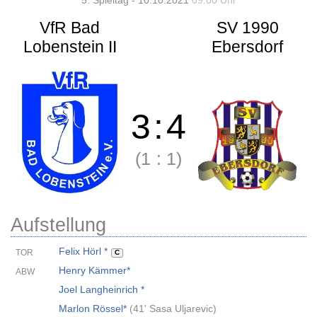
5. Spieltag - 10.10.2021
09:00 Uhr
VfR Bad
SV 1990
Lobenstein II
Ebersdorf
3
:
4
(1
:
1)
Aufstellung
Felix Hörl *
TOR
C
Henry Kämmer*
ABW
Joel Langheinrich *
Marlon Rössel*
(
41' Sasa Uljarevic
)