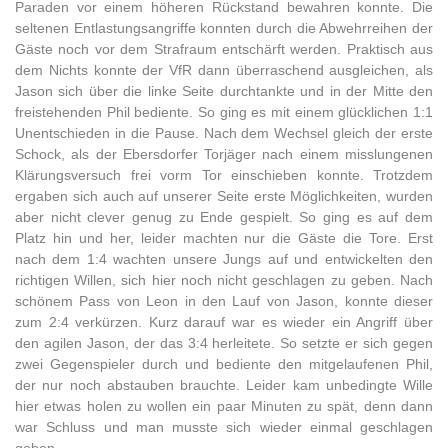
Paraden vor einem höheren Rückstand bewahren konnte. Die
seltenen Entlastungsangriffe konnten durch die Abwehrreihen der
Gäste noch vor dem Strafraum entschärft werden. Praktisch aus
dem Nichts konnte der VfR dann überraschend ausgleichen, als
Jason sich über die linke Seite durchtankte und in der Mitte den
freistehenden Phil bediente. So ging es mit einem glücklichen 1:1
Unentschieden in die Pause. Nach dem Wechsel gleich der erste
Schock, als der Ebersdorfer Torjäger nach einem misslungenen
Klärungsversuch frei vorm Tor einschieben konnte. Trotzdem
ergaben sich auch auf unserer Seite erste Möglichkeiten, wurden
aber nicht clever genug zu Ende gespielt. So ging es auf dem
Platz hin und her, leider machten nur die Gäste die Tore. Erst
nach dem 1:4 wachten unsere Jungs auf und entwickelten den
richtigen Willen, sich hier noch nicht geschlagen zu geben. Nach
schönem Pass von Leon in den Lauf von Jason, konnte dieser
zum 2:4 verkürzen. Kurz darauf war es wieder ein Angriff über
den agilen Jason, der das 3:4 herleitete. So setzte er sich gegen
zwei Gegenspieler durch und bediente den mitgelaufenen Phil,
der nur noch abstauben brauchte. Leider kam unbedingte Wille
hier etwas holen zu wollen ein paar Minuten zu spät, denn dann
war Schluss und man musste sich wieder einmal geschlagen