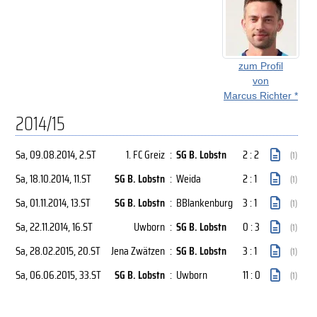
zum Profil
von
Marcus Richter *
2014/15
Sa, 09.08.2014
, 2.ST
1. FC Greiz
:
SG B. Lobstn
2 : 2
(1)
Sa, 18.10.2014
, 11.ST
SG B. Lobstn
:
Weida
2 : 1
(1)
Sa, 01.11.2014
, 13.ST
SG B. Lobstn
:
BBlankenburg
3 : 1
(1)
Sa, 22.11.2014
, 16.ST
Uwborn
:
SG B. Lobstn
0 : 3
(1)
Sa, 28.02.2015
, 20.ST
Jena Zwätzen
:
SG B. Lobstn
3 : 1
(1)
Sa, 06.06.2015
, 33.ST
SG B. Lobstn
:
Uwborn
11 : 0
(1)