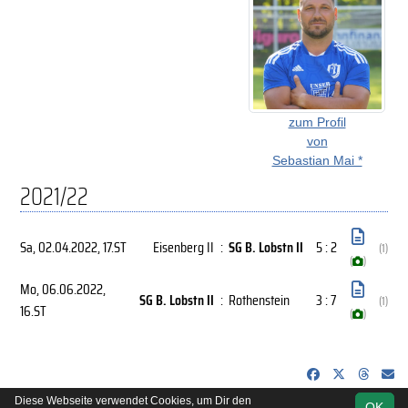
zum Profil
von
Sebastian Mai *
2021/22
Sa, 02.04.2022
, 17.ST
Eisenberg II
:
SG B. Lobstn II
5 : 2
(1)
(
)
Mo, 06.06.2022
,
SG B. Lobstn II
:
Rothenstein
3 : 7
(1)
16.ST
(
)
Diese Webseite verwendet Cookies, um Dir den
OK