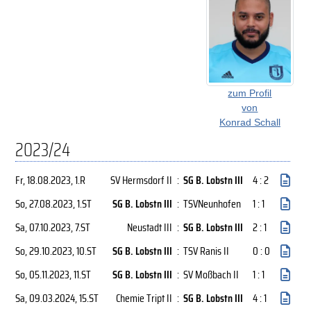
zum Profil
von
Konrad Schall
2023/24
Fr, 18.08.2023
, 1.R
SV Hermsdorf II
:
SG B. Lobstn III
4 : 2
So, 27.08.2023
, 1.ST
SG B. Lobstn III
:
TSVNeunhofen
1 : 1
Sa, 07.10.2023
, 7.ST
Neustadt III
:
SG B. Lobstn III
2 : 1
So, 29.10.2023
, 10.ST
SG B. Lobstn III
:
TSV Ranis II
0 : 0
So, 05.11.2023
, 11.ST
SG B. Lobstn III
:
SV Moßbach II
1 : 1
Sa, 09.03.2024
, 15.ST
Chemie Tript II
:
SG B. Lobstn III
4 : 1