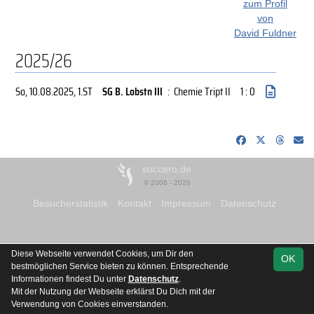
zum Profil
von
David Fuldner
2025/26
So, 10.08.2025
, 1.ST
SG B. Lobstn III
:
Chemie Tript II
1 : 0
soccero.de
© 2006 - 2026
Besucherstatistik
Kontakt
Impressum
Datenschutz
Diese Webseite verwendet Cookies, um Dir den
OK
bestmöglichen Service bieten zu können. Entsprechende
Informationen findest Du unter
Datenschutz
.
Mit der Nutzung der Webseite erklärst Du Dich mit der
Verwendung von Cookies einverstanden.