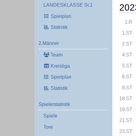
202
LANDESKLASSE St.1
Spielplan
1.R
Statistik
1.ST
2.Männer
2.ST
Team
4.ST
5.ST
Kreisliga
6.ST
Spielplan
8.ST
Statistik
18.ST
Spielerstatistik
19.ST
Spiele
21.ST
Tore
23.ST