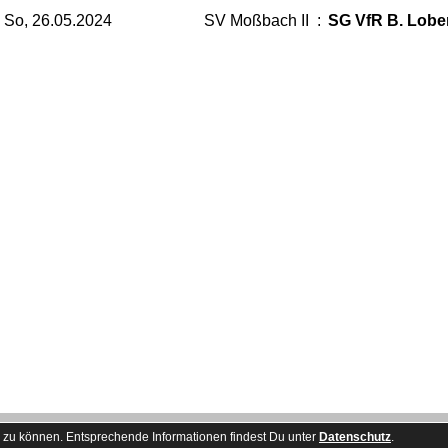
So, 26.05.2024
SV Moßbach II
:
SG VfR B. Loben
Besucherstatis
 zu können. Entsprechende Informationen findest Du unter
Datenschutz
.