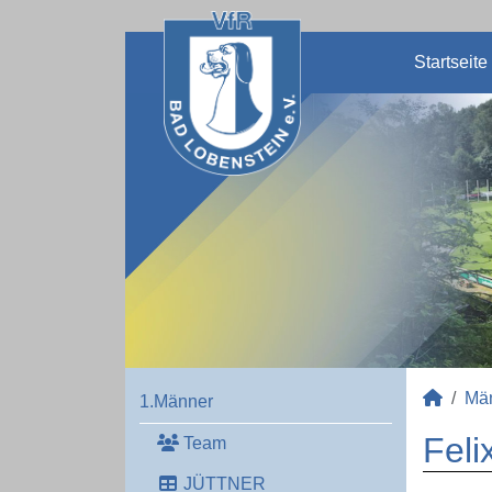
Startseite
Mä
1.Männer
Feli
Team
JÜTTNER