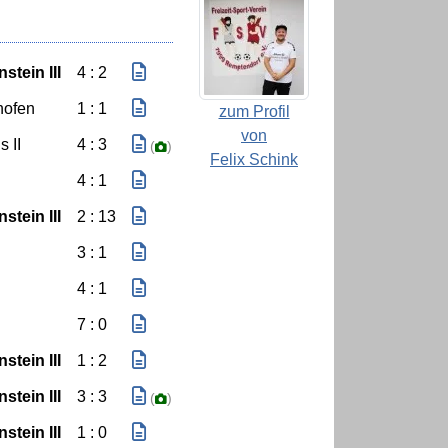
stein III
4 : 2
hofen
1 : 1
zum Profil
von
 II
4 : 3
(
)
Felix Schink
4 : 1
stein III
2 : 13
3 : 1
4 : 1
7 : 0
stein III
1 : 2
stein III
3 : 3
(
)
stein III
1 : 0