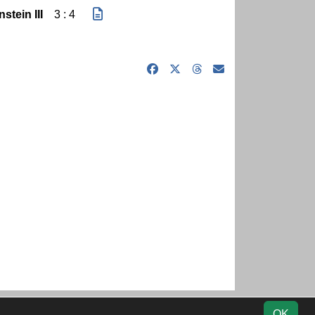
stein III
3 : 4
tik
Kontakt
Impressum
Datenschutz
OK