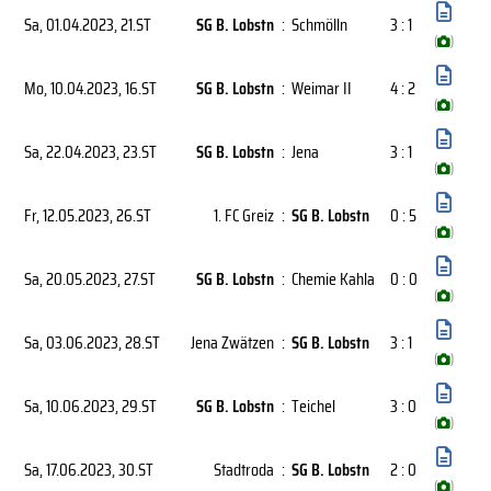
Sa, 01.04.2023
, 21.ST
SG B. Lobstn
:
Schmölln
3 : 1
(
)
Mo, 10.04.2023
, 16.ST
SG B. Lobstn
:
Weimar II
4 : 2
(
)
Sa, 22.04.2023
, 23.ST
SG B. Lobstn
:
Jena
3 : 1
(
)
Fr, 12.05.2023
, 26.ST
1. FC Greiz
:
SG B. Lobstn
0 : 5
(
)
Sa, 20.05.2023
, 27.ST
SG B. Lobstn
:
Chemie Kahla
0 : 0
(
)
Sa, 03.06.2023
, 28.ST
Jena Zwätzen
:
SG B. Lobstn
3 : 1
(
)
Sa, 10.06.2023
, 29.ST
SG B. Lobstn
:
Teichel
3 : 0
(
)
Sa, 17.06.2023
, 30.ST
Stadtroda
:
SG B. Lobstn
2 : 0
(
)