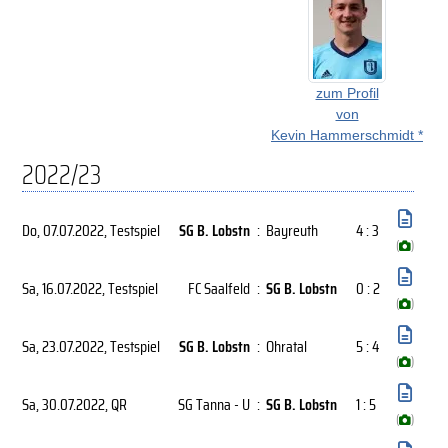
zum Profil
von
Kevin Hammerschmidt *
2022/23
Do, 07.07.2022
, Testspiel
SG B. Lobstn
:
Bayreuth
4 : 3
(
)
Sa, 16.07.2022
, Testspiel
FC Saalfeld
:
SG B. Lobstn
0 : 2
(
)
Sa, 23.07.2022
, Testspiel
SG B. Lobstn
:
Ohratal
5 : 4
(
)
Sa, 30.07.2022
, QR
SG Tanna - U
:
SG B. Lobstn
1 : 5
(
)