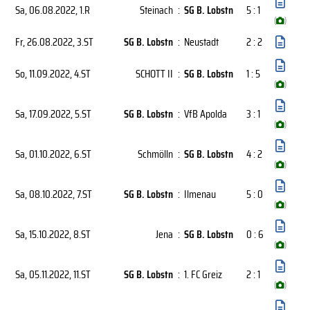
Sa, 06.08.2022
, 1.R
Steinach
:
SG B. Lobstn
5 : 1
(
)
Fr, 26.08.2022
, 3.ST
SG B. Lobstn
:
Neustadt
2 : 2
So, 11.09.2022
, 4.ST
SCHOTT II
:
SG B. Lobstn
1 : 5
(
)
Sa, 17.09.2022
, 5.ST
SG B. Lobstn
:
VfB Apolda
3 : 1
(
)
Sa, 01.10.2022
, 6.ST
Schmölln
:
SG B. Lobstn
4 : 2
(
)
Sa, 08.10.2022
, 7.ST
SG B. Lobstn
:
Ilmenau
5 : 0
(
)
Sa, 15.10.2022
, 8.ST
Jena
:
SG B. Lobstn
0 : 6
(
)
Sa, 05.11.2022
, 11.ST
SG B. Lobstn
:
1. FC Greiz
2 : 1
(
)