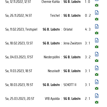
Sa, 12.11.2022
, 12.ST
Chemie Kahla
:
SG B. Lobstn
1 : 0
(
)
Sa, 26.11.2022
, 14.ST
Teichel
:
SG B. Lobstn
0 : 2
(
)
Sa, 11.02.2023
, Testspiel
SG B. Lobstn
:
Orlatal
4 : 3
(
)
Sa, 18.02.2023
, 13.ST
SG B. Lobstn
:
Jena Zwätzen
3 : 1
(
)
Sa, 04.03.2023
, 17.ST
Niederpöllni
:
SG B. Lobstn
3 : 2
(
)
Sa, 11.03.2023
, 18.ST
Neustadt
:
SG B. Lobstn
3 : 1
(
)
Sa, 18.03.2023
, 19.ST
SG B. Lobstn
:
SCHOTT II
3 : 1
(
)
Sa, 25.03.2023
, 20.ST
VfB Apolda
:
SG B. Lobstn
2 : 1
(
)