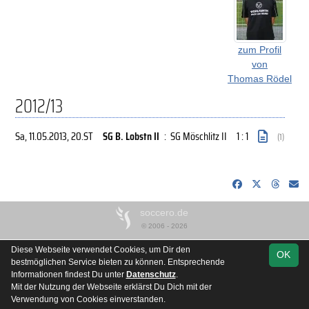
zum Profil
von
Thomas Rödel
2012/13
Sa, 11.05.2013
, 20.ST
SG B. Lobstn II
:
SG Möschlitz II
1 : 1
(1)
soccero.de
© 2006 - 2026
Besucherstatistik
Kontakt
Impressum
Datenschutz
Diese Webseite verwendet Cookies, um Dir den
OK
bestmöglichen Service bieten zu können. Entsprechende
Informationen findest Du unter
Datenschutz
.
Mit der Nutzung der Webseite erklärst Du Dich mit der
Verwendung von Cookies einverstanden.