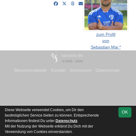
zum Profil
von
Sebastian Mai *
soccero.de
© 2006 - 2026
Besucherstatistik
Kontakt
Impressum
Datenschutz
Diese Webseite verwendet Cookies, um Dir den
OK
bestmöglichen Service bieten zu können. Entsprechende
Informationen findest Du unter
Datenschutz
.
Mit der Nutzung der Webseite erklärst Du Dich mit der
Verwendung von Cookies einverstanden.