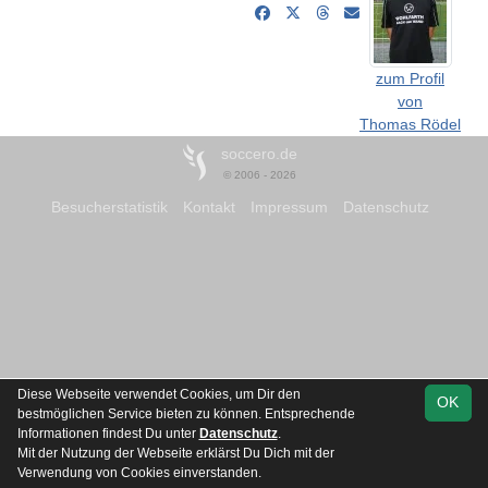
zum Profil
von
Thomas Rödel
soccero.de
© 2006 - 2026
Besucherstatistik
Kontakt
Impressum
Datenschutz
Diese Webseite verwendet Cookies, um Dir den
OK
bestmöglichen Service bieten zu können. Entsprechende
Informationen findest Du unter
Datenschutz
.
Mit der Nutzung der Webseite erklärst Du Dich mit der
Verwendung von Cookies einverstanden.